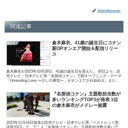
beingforever
関連記事
倉木麻衣、41歳の誕生日にコナン
倉木麻衣
新OPオンエア開始＆配信リリー
ス
倉木麻衣が2023年10月28日、41歳の誕生日を迎えた。 同日より、読
売テレビ・日本テレビ系『名探偵コナン』で新オープニング・テーマ
「Unraveling Love 〜少しの勇気〜」がオンエアされ始める。また同
曲が音楽サブスクリプション・...
『名探偵コナン』主題歌担当数が
倉木麻衣
多いランキングTOP3が発表 1位
の倉木麻衣がメドレー披露
2023年11月16日放送の読売テレビ・日本テレビ系『ベストヒット歌
謡祭2023』で、アニメ『名探偵コナン』の「主題歌担当数が多いア