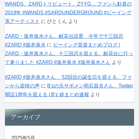
WANDS、ZARDトリビュート、ZYYG… ファンら歓喜の
2019年 #WANDS #SARDUNDERGROUND #ビーイング
系アーティスト
に
ひとくん
より
ZARD・坂井泉水さん、献花台設置 今年で十三回忌
#ZARD #坂井泉水
に
ビーイング音楽まとめブログ |
ZARD・坂井泉水さん、十三回忌を迎える。献花台に行っ
て参りました #ZARD #坂井泉水 #坂井泉水さん
より
#ZARD #坂井泉水さん 、52回目の誕生日を迎える。ファ
ンから追悼の声
に
B'zの元サポメン明石昌夫さん、Twitter
開設1周年を迎える | B'z 超まとめ速報
より
アーカイブ
2025年5月