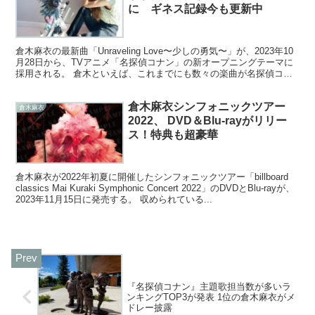
に ギネス記録今も更新中
倉木麻衣の最新曲「Unraveling Love〜少しの勇気〜」が、2023年10
月28日から、TVアニメ「名探偵コナン」の新オープニングテーマに
採用される。 倉木といえば、これまでにも数々の楽曲が名探偵コナ
ンのテーマソングに使用されてきた...
倉木麻衣シンフォニックツアー
倉木麻衣
2022、 DVD＆Blu-rayがリリー
ス！特典も超豪華
倉木麻衣が2022年初夏に開催したシンフォニックツアー「billboard
classics Mai Kuraki Symphonic Concert 2022」のDVDとBlu-rayが、
2023年11月15日に発売する。 収められている...
『名探偵コナン』主題歌担当数が多いラ
ンキングTOP3が発表 1位の倉木麻衣がメ
ドレー披露