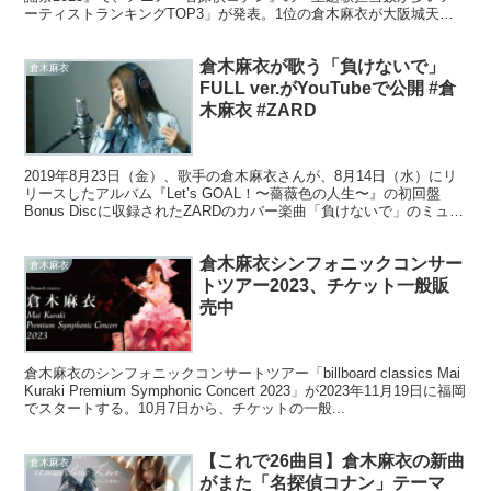
ーティストランキングTOP3」が発表。1位の倉木麻衣が大阪城天守
閣前特設ステージから十二単姿で、「渡月橋 〜君 想ふ〜」
（2007）、「Secret of my heart」（2000）をメドレーで披露した。
倉木麻衣が歌う「負けないで」
倉木麻衣
FULL ver.がYouTubeで公開 #倉
木麻衣 #ZARD
2019年8月23日（金）、歌手の倉木麻衣さんが、8月14日（水）にリ
リースしたアルバム『Let’s GOAL！〜薔薇色の人生〜』の初回盤
Bonus Discに収録されたZARDのカバー楽曲「負けないで」のミュー
ジックビデオをYouTubeでフル公開しました。
倉木麻衣シンフォニックコンサー
倉木麻衣
トツアー2023、チケット一般販
売中
倉木麻衣のシンフォニックコンサートツアー「billboard classics Mai
Kuraki Premium Symphonic Concert 2023」が2023年11月19日に福岡
でスタートする。10月7日から、チケットの一般...
【これで26曲目】倉木麻衣の新曲
倉木麻衣
がまた「名探偵コナン」テーマ