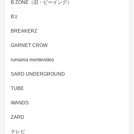
B ZONE（旧・ビーイング）
B'z
BREAKERZ
GARNET CROW
rumania montevideo
SARD UNDERGROUND
TUBE
WANDS
ZARD
テレビ