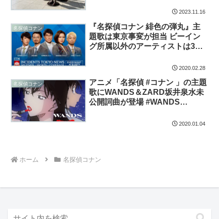
2023.11.16
『名探偵コナン 緋色の弾丸』主
名探偵コナン
題歌は東京事変が担当 ビーイン
グ所属以外のアーティストは3作
連続8回目
2020.02.28
アニメ「名探偵 #コナン 」の主題
名探偵コナン
歌にWANDS＆ZARD坂井泉水未
公開詞曲が登場 #WANDS
#SARDUNDERGROUND
#ZARD #真っ赤なLip #少しづつ
2020.01.04
少しづつ
ホーム
名探偵コナン