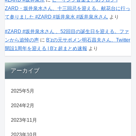
ZARD・坂井泉水さん、十三回忌を迎える。献花台に行っ
て参りました #ZARD #坂井泉水 #坂井泉水さん
より
#ZARD #坂井泉水さん 、52回目の誕生日を迎える。ファ
ンから追悼の声
に
B'zの元サポメン明石昌夫さん、Twitter
開設1周年を迎える | B'z 超まとめ速報
より
アーカイブ
2025年5月
2024年2月
2023年11月
2023年10月