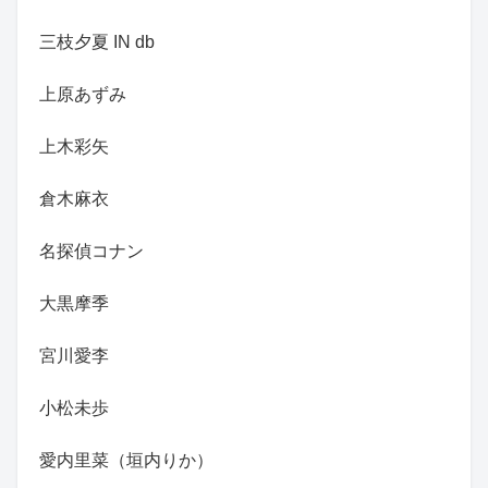
三枝夕夏 IN db
上原あずみ
上木彩矢
倉木麻衣
名探偵コナン
大黒摩季
宮川愛李
小松未歩
愛内里菜（垣内りか）