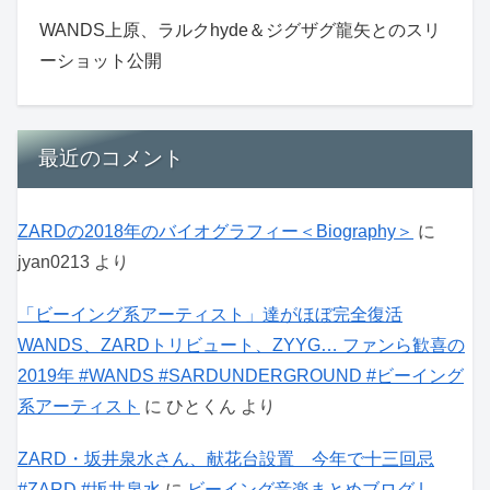
WANDS上原、ラルクhyde＆ジグザグ龍矢とのスリ
ーショット公開
最近のコメント
ZARDの2018年のバイオグラフィー＜Biography＞
に
jyan0213
より
「ビーイング系アーティスト」達がほぼ完全復活
WANDS、ZARDトリビュート、ZYYG… ファンら歓喜の
2019年 #WANDS #SARDUNDERGROUND #ビーイング
系アーティスト
に
ひとくん
より
ZARD・坂井泉水さん、献花台設置 今年で十三回忌
#ZARD #坂井泉水
に
ビーイング音楽まとめブログ |