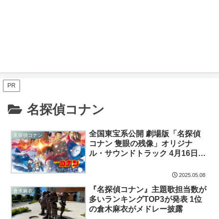
PR
名探偵コナン
全国東宝系公開 劇場版「名探偵
名探偵コナン
コナン 隻眼の残像」オリジナ
ル・サウンドトラック 4月16日発
売
2025.05.08
『名探偵コナン』主題歌担当数が
倉木麻衣
多いランキングTOP3が発表 1位
の倉木麻衣がメドレー披露