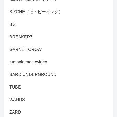
B ZONE（旧・ビーイング）
B'z
BREAKERZ
GARNET CROW
rumania montevideo
SARD UNDERGROUND
TUBE
WANDS
ZARD