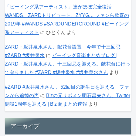
「ビーイング系アーティスト」達がほぼ完全復活
WANDS、ZARDトリビュート、ZYYG… ファンら歓喜の
2019年 #WANDS #SARDUNDERGROUND #ビーイング
系アーティスト
に
ひとくん
より
ZARD・坂井泉水さん、献花台設置 今年で十三回忌
#ZARD #坂井泉水
に
ビーイング音楽まとめブログ |
ZARD・坂井泉水さん、十三回忌を迎える。献花台に行っ
て参りました #ZARD #坂井泉水 #坂井泉水さん
より
#ZARD #坂井泉水さん 、52回目の誕生日を迎える。ファ
ンから追悼の声
に
B'zの元サポメン明石昌夫さん、Twitter
開設1周年を迎える | B'z 超まとめ速報
より
アーカイブ